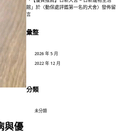
「
【優質推薦】日新犬舍 – 日新寵物生活
館
」於〈
動保處評鑑第一名的犬舍
〉發佈留
言
彙整
2026 年 5 月
2022 年 12 月
分類
未分類
病與優