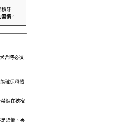
累積牙
的習慣
。
犬舍時必須
才能確保母體
身禁錮在狹窄
不是恐懼、畏