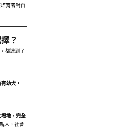
表培育者對自
選擇？
上，都達到了
所有幼犬，
大場地，完全
親人，社會