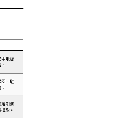
家中地板
重。
頸圈，避
暑。
需定期進
鹽攝取。