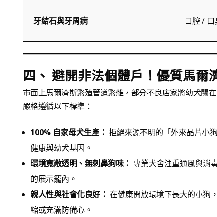
牙結石與牙周病
口腔 / 
四、 避開非法個體戶！優質馬爾濟
市面上馬爾濟斯繁殖管道繁雜，部分不良店家將幼犬關在
嚴格遵循以下標準：
100% 自家母犬生產：
拒絕來源不明的「外來晶片小狗
健康與幼犬基因。
環境寬敞透明、無刺鼻狗味：
專業犬舍注重通風與消毒
的展示籠內。
親人性與社會化良好：
在健康開放環境下長大的小狗
縮或充滿防備心。