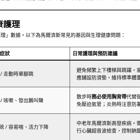
康護理
康護理」數據。以下為馬爾濟斯常見的基因與生理健康問題：
 症狀
日常護理與預防建議
避免頻繁上下樓梯與跳躍，
/ 走動時單腳跳
應鋪設防滑墊，維持標準體
散步時
務必使用胸背帶
代替
 / 咳嗽、發出鵝叫聲
免壓迫氣管；炎熱時注意防
中老年馬爾濟斯高發疾病。
統 / 容易喘、活力下降
行心臟超音波檢查，控制鈉