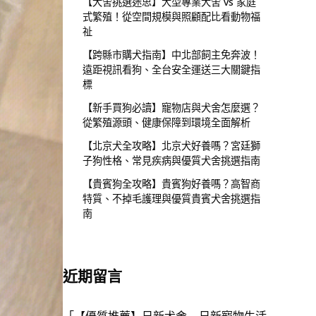
【犬舍挑選迷思】大型專業犬舍 vs 家庭
式繁殖！從空間規模與照顧配比看動物福
祉
【跨縣市購犬指南】中北部飼主免奔波！
遠距視訊看狗、全台安全運送三大關鍵指
標
【新手買狗必讀】寵物店與犬舍怎麼選？
從繁殖源頭、健康保障到環境全面解析
【北京犬全攻略】北京犬好養嗎？宮廷獅
子狗性格、常見疾病與優質犬舍挑選指南
【貴賓狗全攻略】貴賓狗好養嗎？高智商
特質、不掉毛護理與優質貴賓犬舍挑選指
南
近期留言