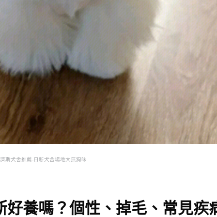
濟斯犬舍推薦-日新犬舍場地大無狗味
斯好養嗎？個性、掉毛、常見疾