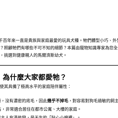
），千百年來一直是貴族與家庭最愛的玩具犬種。牠們體型小巧、外
？照顧牠們有哪些不可不知的細節？本篇由寵物知識專家為您全
，挑選到健康親人的馬爾濟斯幼犬。
：為什麼大家都愛牠？
使其具備了極高水平的家庭陪伴屬性：
種，沒有濃密的底毛，因此
幾乎不掉毛
，對容易對狗毛過敏的飼
斤左右，非常適合居住在都市公寓、大樓的家庭。
對主人充滿依戀，是天生的「貼心小棉襖」。