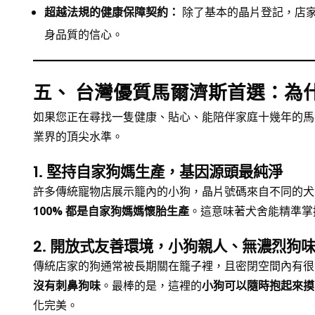
超越法規的健康保障契約：
除了基本的晶片登記，店
身品質的信心。
五、 台灣優質馬爾濟斯首選：為什麼
如果您正在尋找一隻健康、貼心、能陪伴家庭十幾年的馬爾
業界的頂尖水準。
1. 堅持自家狗媽生產，基因源頭最純淨
許多傳統寵物店展示籠內的小狗，晶片號碼來自不同的犬
100% 都是自家狗媽媽懷胎生產
。這意味著犬舍能精準掌
2. 開放式友善環境，小狗親人、無濃烈狗
傳統店家的狗通常被長期關在籠子裡，且密閉空間內有很
沒有刺鼻狗味
。最棒的是，這裡的
小狗可以隨時抱起來摸
化完美。