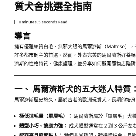
質犬舍挑選全指南
0 minutes, 5 seconds Read
導言
擁有優雅絲質白毛、無邪大眼的馬爾濟斯（Maltese
許多都市飼主的首選。然而，外表完美的馬爾濟斯好養嗎
濟斯的性格特質、健康護理，並分享如何避開寵物店陷阱
一、 馬爾濟斯犬的五大迷人特質
馬爾濟斯歷史悠久，屬於古老的歐洲玩賞犬，長期的培育
極低掉毛量（單層毛）：
馬爾濟斯屬於「單層毛」犬
體型小巧、適應力強：
成犬體型通常在 2 到 3 公
智商高且極度黏人：
牠們非常聰明、聽得懂指令，且